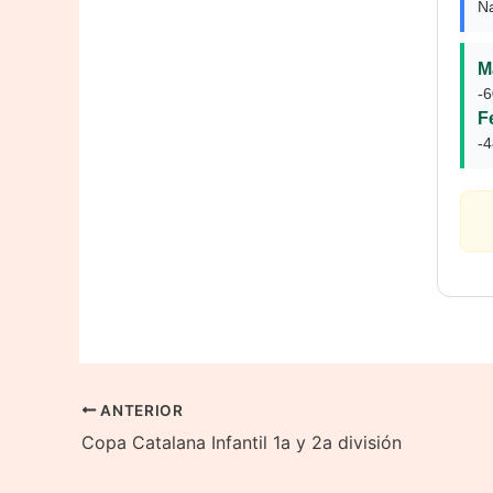
Na
M
-6
F
-4
ANTERIOR
Copa Catalana Infantil 1a y 2a división