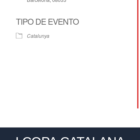
TIPO DE EVENTO
Calendar
iCalendar
Offic
Catalunya