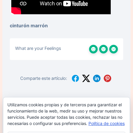
cinturón marrón
What are your Feelings
Comparte este artículo:
¿Sigues con problemas? ¿Cómo podemos
Utilizamos cookies propias y de terceros para garantizar el
ayudar?
funcionamiento de la web, medir su uso y mejorar nuestros
servicios. Puede aceptar todas las cookies, rechazar las no
necesarias o configurar sus preferencias.
Política de cookies
Sankaku jime
Ude gatame