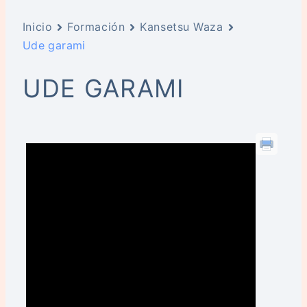
Inicio
Formación
Kansetsu Waza
Ude garami
UDE GARAMI