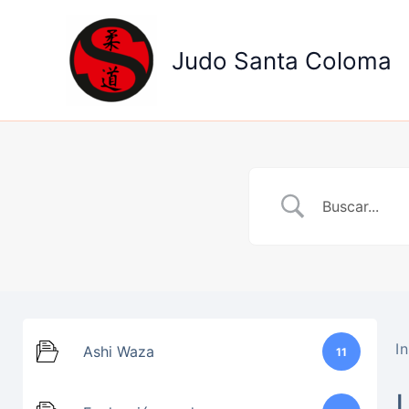
Ir
al
Judo Santa Coloma
contenido
In
Ashi Waza
11