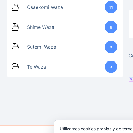
Osaekomi Waza
11
Shime Waza
6
Sutemi Waza
3
C
Te Waza
3
Utilizamos cookies propias y de terce