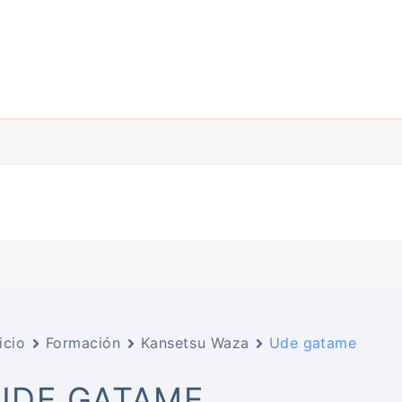
icio
Formación
Kansetsu Waza
Ude gatame
UDE GATAME