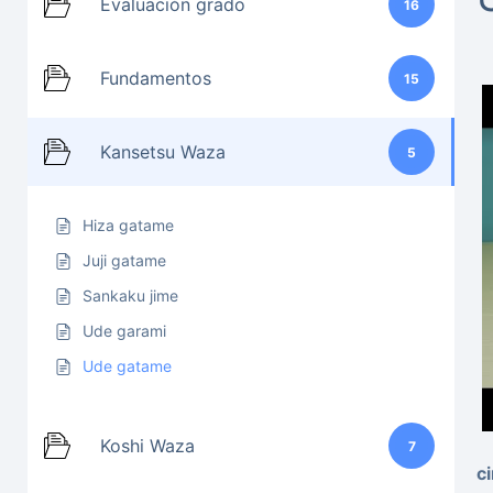
Evaluación grado
16
Fundamentos
15
Kansetsu Waza
5
Hiza gatame
Juji gatame
Sankaku jime
Ude garami
Ude gatame
Koshi Waza
7
c